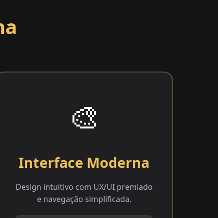
ma
🎨
Interface Moderna
Design intuitivo com UX/UI premiado
e navegação simplificada.