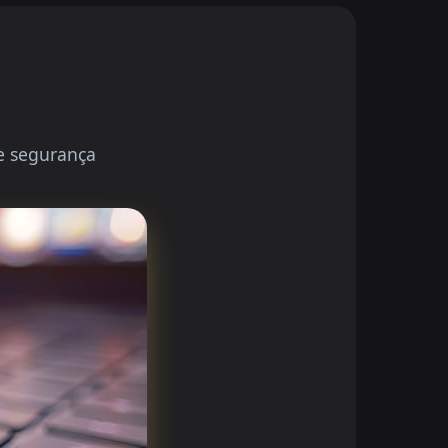
e segurança