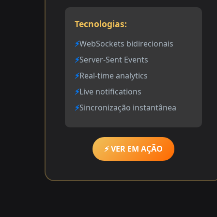
Tecnologias:
WebSockets bidirecionais
Server-Sent Events
Real-time analytics
Live notifications
Sincronização instantânea
⚡ VER EM AÇÃO