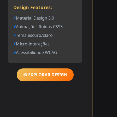
Design Features:
Material Design 3.0
Animações fluidas CSS3
Tema escuro/claro
Micro-interações
Acessibilidade WCAG
🎨 EXPLORAR DESIGN