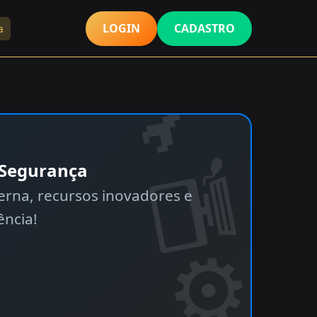
LOGIN
CADASTRO
a
 Segurança
erna, recursos inovadores e
ência!