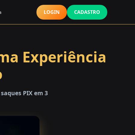
LOGIN
CADASTRO
a
Uma Experiência
o
e
saques PIX em 3