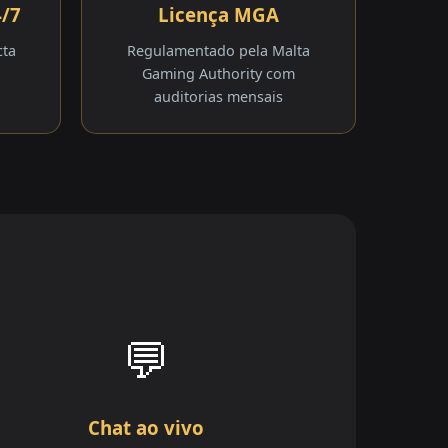
/7
Licença MGA
cta
Regulamentado pela Malta
Gaming Authority com
auditorias mensais
💬
Chat ao vivo