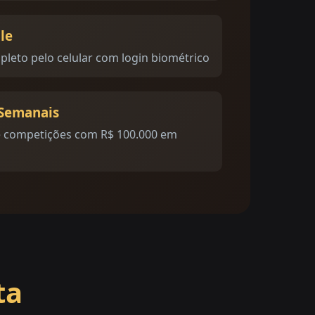
le
leto pelo celular com login biométrico
 Semanais
de competições com R$ 100.000 em
ta