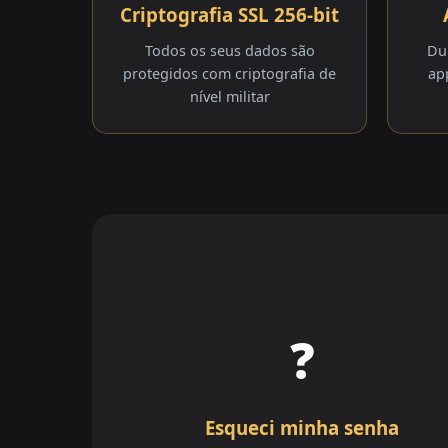
Criptografia SSL 256-bit
Todos os seus dados são
Dup
protegidos com criptografia de
ap
nível militar
❓
Esqueci minha senha