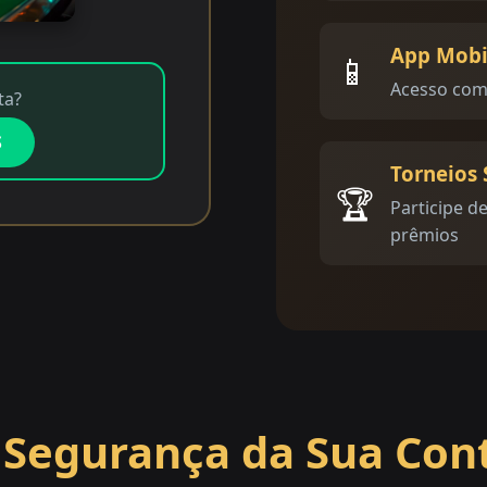
App Mobi
📱
Acesso comp
ta?
S
Torneios
🏆
Participe 
prêmios
 Segurança da Sua Con