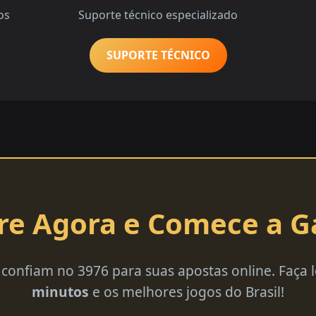
os
Suporte técnico especializado
SUPORTE TÉCNICO
tre Agora e Comece a G
confiam no 3976 para suas apostas online. Faça 
minutos
e os melhores jogos do Brasil!