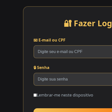
🔐 Fazer Log
📧 E-mail ou CPF
🔒 Senha
Lembrar-me neste dispositivo