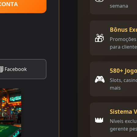
 CONTA
semana
Bônus Ex
🎁
Promoções 
para client
📘
Facebook
580+ Jog
🎮
Slots, casi
mais
Sistema 
👑
Níveis excl
gerente pe