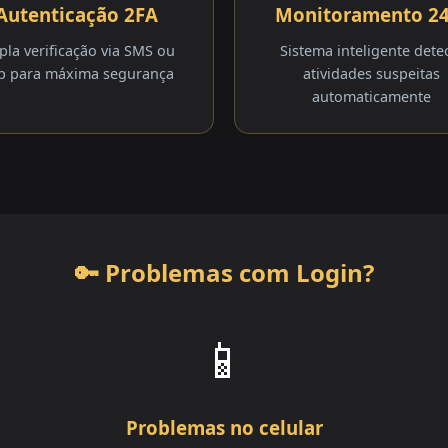
Autenticação 2FA
Monitoramento 24
la verificação via SMS ou
Sistema inteligente dete
p para máxima segurança
atividades suspeitas
automaticamente
🔑 Problemas com Login?
📱
Problemas no celular