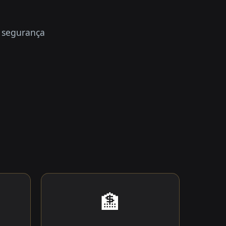
e segurança
🏦