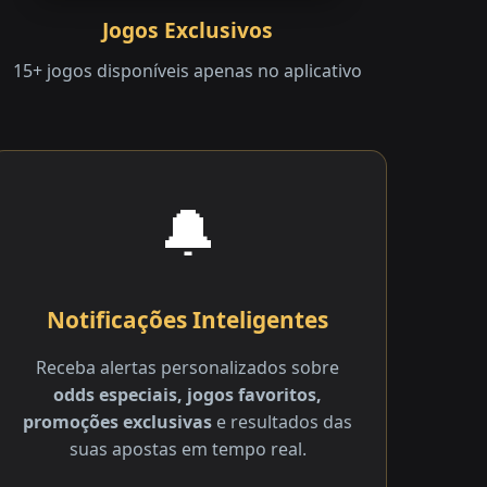
Jogos Exclusivos
15+ jogos disponíveis apenas no aplicativo
🔔
Notificações Inteligentes
Receba alertas personalizados sobre
odds especiais, jogos favoritos,
promoções exclusivas
e resultados das
suas apostas em tempo real.