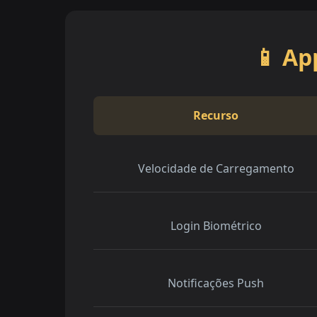
📱 Ap
Recurso
Velocidade de Carregamento
Login Biométrico
Notificações Push