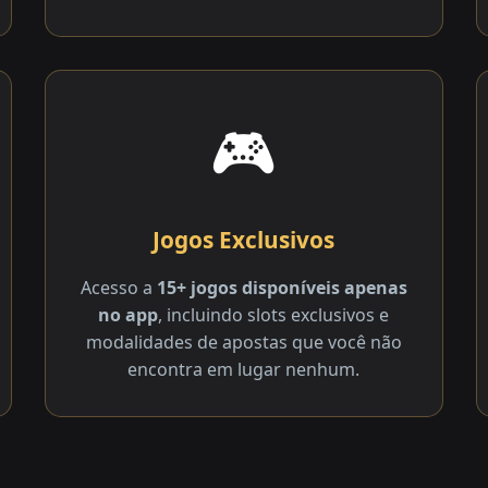
🎮
Jogos Exclusivos
Acesso a
15+ jogos disponíveis apenas
no app
, incluindo slots exclusivos e
modalidades de apostas que você não
encontra em lugar nenhum.