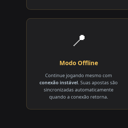
📍
Modo Offline
Continue jogando mesmo com
conexão instável
. Suas apostas são
sincronizadas automaticamente
quando a conexão retorna.