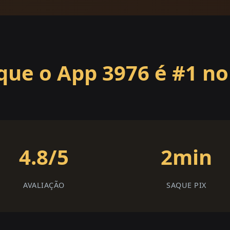
que o App 3976 é #1 no
4.8/5
2min
AVALIAÇÃO
SAQUE PIX