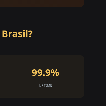
 Brasil?
99.9%
UPTIME