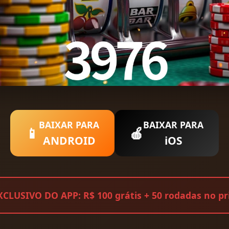
BAIXAR PARA
BAIXAR PARA
📱
🍎
ANDROID
iOS
CLUSIVO DO APP:
R$ 100 grátis + 50 rodadas no pr