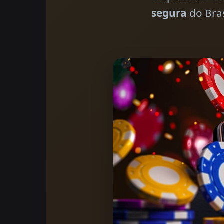
segura
do Bras