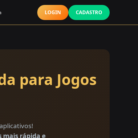
LOGIN
CADASTRO
a
da para Jogos
aplicativos!
s mais rápida e