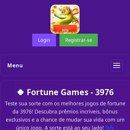
Login
Registrar-se
Menu
🍀 Fortune Games - 3976
Teste sua sorte com os melhores jogos de fortune
da 3976! Descubra prêmios incríveis, bônus
exclusivos e a chance de mudar sua vida com um
único jogo. A sorte está ao seu lado!
fxfx