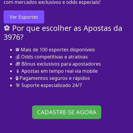
com mercados exclusivos e odds especiais!
Ver Esportes
⚽ Por que escolher as Apostas da
3976?
⚽ Mais de 100 esportes disponíveis
💰 Odds competitivas e atrativas
🎁 Bônus exclusivos para apostadores
📱 Apostas em tempo real via mobile
🔒 Pagamentos seguros e rápidos
🎯 Suporte especializado 24/7
CADASTRE-SE AGORA