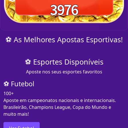
⚽ As Melhores Apostas Esportivas!
⚽ Esportes Disponíveis
Aposte nos seus esportes favoritos
⚽ Futebol
100+
Aposte em campeonatos nacionais e internacionais.
Brasileirão, Champions League, Copa do Mundo e
muito mais!