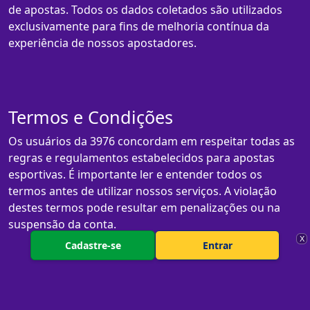
de apostas. Todos os dados coletados são utilizados
exclusivamente para fins de melhoria contínua da
experiência de nossos apostadores.
Termos e Condições
Os usuários da 3976 concordam em respeitar todas as
regras e regulamentos estabelecidos para apostas
esportivas. É importante ler e entender todos os
termos antes de utilizar nossos serviços. A violação
destes termos pode resultar em penalizações ou na
suspensão da conta.
X
Cadastre-se
Entrar