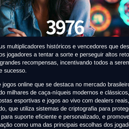
 multiplicadores históricos e vencedores que desa
 jogadores a tentar a sorte e perseguir altos ret
grandes recompensas, incentivando todos a serem
de sucesso.
jogos online que se destaca no mercado brasileir
ndo milhares de caça-níqueis modernos e clássicos
postas esportivas e jogos ao vivo com dealers reai
o, que utiliza sistemas de criptografia para prote
para suporte eficiente e personalizado, e promove
tação como uma das principais escolhas dos jogad