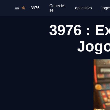
Conecte-
3976
aplicativo
jogo
se
3976 : 
Jogo