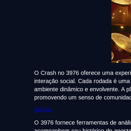
O Crash no 3976 oferece uma experi
interação social. Cada rodada é uma
ambiente dinâmico e envolvente. A pl
promovendo um senso de comunidad
3SS Vip
O 3976 fornece ferramentas de anális
acompanhem seu histórico de aposta