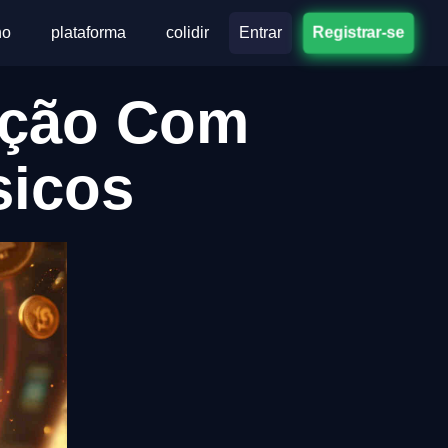
no
plataforma
colidir
Entrar
Registrar-se
oção Com
sicos