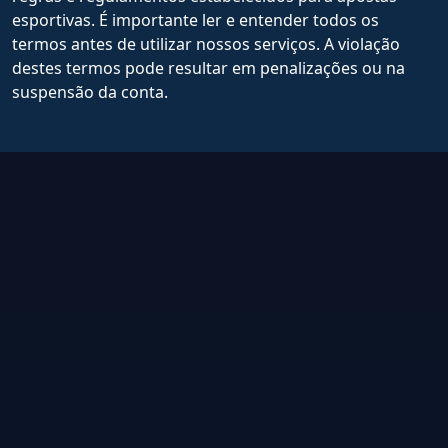
esportivas. É importante ler e entender todos os
termos antes de utilizar nossos serviços. A violação
destes termos pode resultar em penalizações ou na
suspensão da conta.