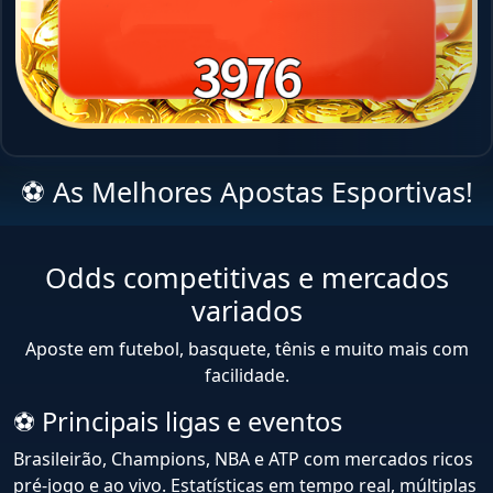
⚽ As Melhores Apostas Esportivas!
Odds competitivas e mercados
variados
Aposte em futebol, basquete, tênis e muito mais com
facilidade.
⚽ Principais ligas e eventos
Brasileirão, Champions, NBA e ATP com mercados ricos
pré‑jogo e ao vivo. Estatísticas em tempo real, múltiplas