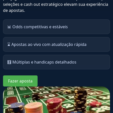
seleções e cash out estratégico elevam sua experiência
de apostas.
📊 Odds competitivas e estáveis
⌛ Apostas ao vivo com atualização rápida
🧮 Múltiplas e handicaps detalhados
Fazer aposta