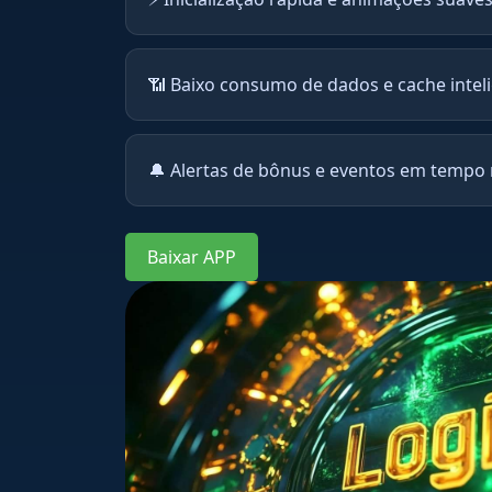
📶 Baixo consumo de dados e cache intel
🔔 Alertas de bônus e eventos em tempo 
Baixar APP