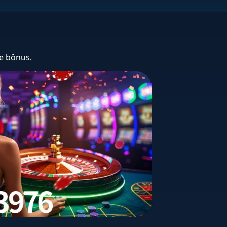
e bônus.