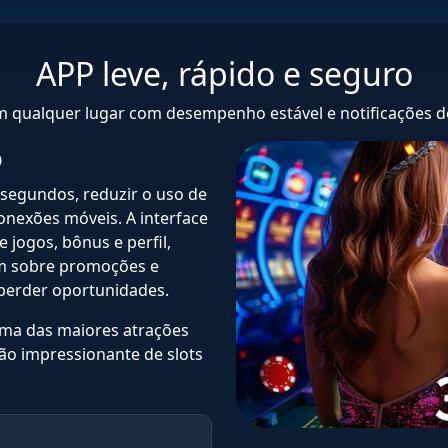
APP leve, rápido e seguro
m qualquer lugar com desempenho estável e notificações d
o
 segundos, reduzir o uso de
nexões móveis. A interface
e jogos, bônus e perfil,
am sobre promoções e
perder oportunidades.
uma das maiores atrações
ão impressionante de slots
s