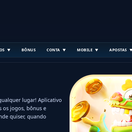
OS
BÔNUS
CONTA
MOBILE
APOSTAS
qualquer lugar! Aplicativo
 os jogos, bônus e
nde quiser, quando