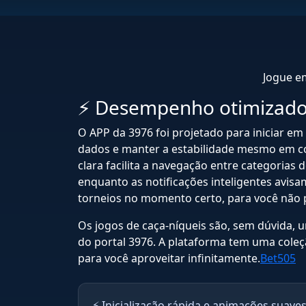
Jogue e
⚡ Desempenho otimizad
O APP da 3976 foi projetado para iniciar em
dados e manter a estabilidade mesmo em co
clara facilita a navegação entre categorias d
enquanto as notificações inteligentes avis
torneios no momento certo, para você não 
Os jogos de caça-níqueis são, sem dúvida, 
do portal 3976. A plataforma tem uma coleç
para você aproveitar infinitamente.
Bet505
⚡ Inicialização rápida e animações suave