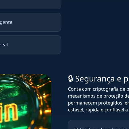
igente
real
🔒 Segurança e 
Conte com criptografia de p
mecanismos de proteção de
permanecem protegidos, en
estável, rápida e confiável 