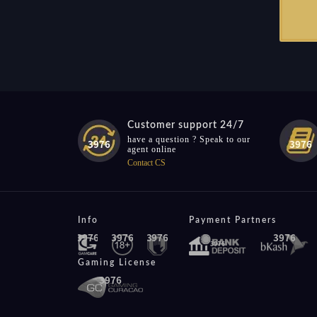
Customer support 24/7
have a question ? Speak to our
agent online
Contact CS
Info
Payment Partners
Gaming License