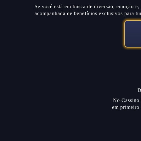
Se você está em busca de diversão, emoção e, 
acompanhada de benefícios exclusivos para tur
D
No Cassino 
em primeiro 