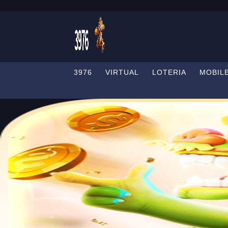
3976
VIRTUAL
LOTERIA
MOBIL