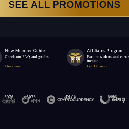
SEE ALL PROMOTIONS
New Member Guide
Affiliates Program
Check out FAQ and guides
Partner with us and earn
income!
Check now
Find Out more