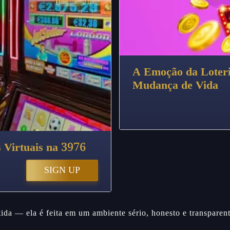
A Emoção da Loter
Mudança de Vida
Virtuais na 3976
SIGN UP
ida — ela é feita em um ambiente sério, honesto e transparen