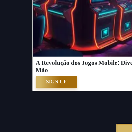
A Revolução dos Jogos Mobile: Div
Mão
SIGN UP