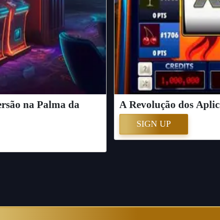
ersão na Palma da
A Revolução dos Aplic
SIGN UP