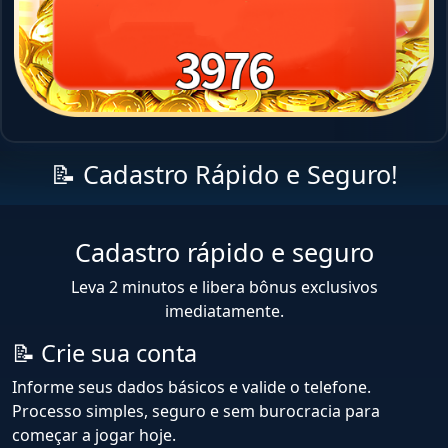
📝 Cadastro Rápido e Seguro!
Cadastro rápido e seguro
Leva 2 minutos e libera bônus exclusivos
imediatamente.
📝 Crie sua conta
Informe seus dados básicos e valide o telefone.
Processo simples, seguro e sem burocracia para
começar a jogar hoje.