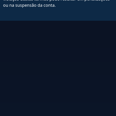
ou na suspensão da conta.