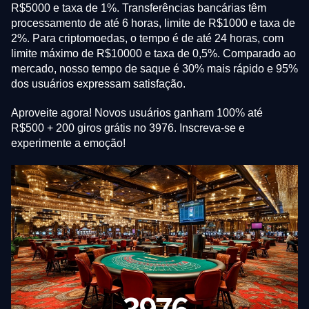
R$5000 e taxa de 1%. Transferências bancárias têm
processamento de até 6 horas, limite de R$1000 e taxa de
2%. Para criptomoedas, o tempo é de até 24 horas, com
limite máximo de R$10000 e taxa de 0,5%. Comparado ao
mercado, nosso tempo de saque é 30% mais rápido e 95%
dos usuários expressam satisfação.
Aproveite agora! Novos usuários ganham 100% até
R$500 + 200 giros grátis no 3976. Inscreva-se e
experimente a emoção!