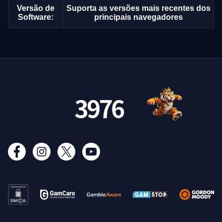
Versão de
Suporta as versões mais recentes dos
Software:
principais navegadores