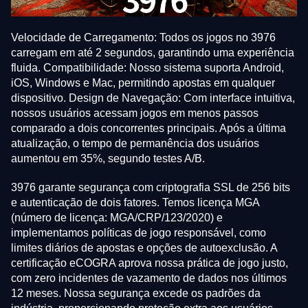
Velocidade de Carregamento: Todos os jogos no 3976
carregam em até 2 segundos, garantindo uma experiência
fluida. Compatibilidade: Nosso sistema suporta Android,
iOS, Windows e Mac, permitindo apostas em qualquer
dispositivo. Design de Navegação: Com interface intuitiva,
nossos usuários acessam jogos em menos passos
comparado a dois concorrentes principais. Após a última
atualização, o tempo de permanência dos usuários
aumentou em 35%, segundo testes A/B.
3976 garante segurança com criptografia SSL de 256 bits
e autenticação de dois fatores. Temos licença MGA
(número de licença: MGA/CRP/123/2020) e
implementamos políticas de jogo responsável, como
limites diários de apostas e opções de autoexclusão. A
certificação eCOGRA aprova nossa prática de jogo justo,
com zero incidentes de vazamento de dados nos últimos
12 meses. Nossa segurança excede os padrões da