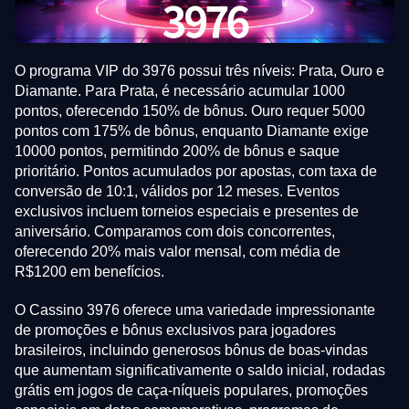
O programa VIP do 3976 possui três níveis: Prata, Ouro e
Diamante. Para Prata, é necessário acumular 1000
pontos, oferecendo 150% de bônus. Ouro requer 5000
pontos com 175% de bônus, enquanto Diamante exige
10000 pontos, permitindo 200% de bônus e saque
prioritário. Pontos acumulados por apostas, com taxa de
conversão de 10:1, válidos por 12 meses. Eventos
exclusivos incluem torneios especiais e presentes de
aniversário. Comparamos com dois concorrentes,
oferecendo 20% mais valor mensal, com média de
R$1200 em benefícios.
O Cassino 3976 oferece uma variedade impressionante
de promoções e bônus exclusivos para jogadores
brasileiros, incluindo generosos bônus de boas-vindas
que aumentam significativamente o saldo inicial, rodadas
grátis em jogos de caça-níqueis populares, promoções